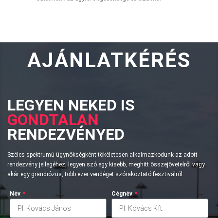
AJÁNLATKÉRÉS
LEGYEN NEKED IS
GONDTALAN
RENDEZVÉNYED
Széles spektrumú ügynökségként tökéletesen alkalmazkodunk az adott
rendezvény jellegéhez, legyen szó egy kisebb, meghitt összejövetelről vagy
akár egy grandiózus, több ezer vendéget szórakoztató fesztiválról.
Név
*
Cégnév
*