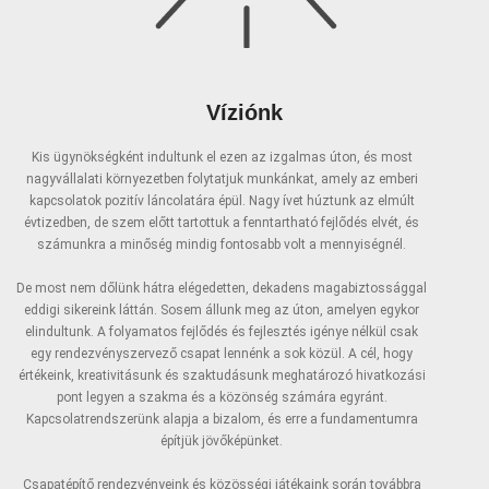
Víziónk
Kis ügynökségként indultunk el ezen az izgalmas úton, és most
nagyvállalati környezetben folytatjuk munkánkat, amely az emberi
kapcsolatok pozitív láncolatára épül. Nagy ívet húztunk az elmúlt
évtizedben, de szem előtt tartottuk a fenntartható fejlődés elvét, és
számunkra a minőség mindig fontosabb volt a mennyiségnél.
De most nem dőlünk hátra elégedetten, dekadens magabiztossággal
eddigi sikereink láttán. Sosem állunk meg az úton, amelyen egykor
elindultunk. A folyamatos fejlődés és fejlesztés igénye nélkül csak
egy rendezvényszervező csapat lennénk a sok közül. A cél, hogy
értékeink, kreativitásunk és szaktudásunk meghatározó hivatkozási
pont legyen a szakma és a közönség számára egyránt.
Kapcsolatrendszerünk alapja a bizalom, és erre a fundamentumra
építjük jövőképünket.
Csapatépítő rendezvényeink és közösségi játékaink során továbbra