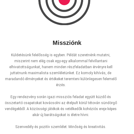
Missziónk
Küldetésünk felelősség is egyben. Példát szeretnénk mutatni,
miszerint nem elég csak egy-egy alkalommal felvillantani
elhivatottságunkat, hanem minden részfeladatban érvényre kell
juttatnunk maximalista szemléletünket. Ez komoly kihívás, de
maradandó élményeket és értékeket teremteni különlegesen felemelő
érzés.
Egy rendezvény során igazi missziós feladat együtt küzdő és
összetartó csapatokat kovácsolni az ételpult körül tétován sündörgő
vendégekből. A közösségi játékok és vetélkedők kohéziós ereje képes
akár új barátságokat is életre hívni.
Szenvedély és pozitív szemlélet. Minőség és kreativitás.