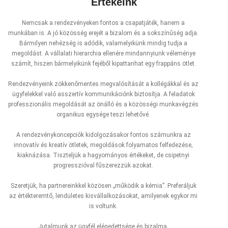
Értékeink
Nemcsak a rendezvényeken fontos a csapatjáték, hanem a
munkában is. A jó közösség erejét a bizalom és a sokszínűség adja.
Bármilyen nehézség is adódik, valamelyikünk mindig tudja a
megoldást. A vállalati hierarchia ellenére mindannyiunk véleménye
számít, hiszen bármelyikünk fejéből kipattanhat egy frappáns ötlet.
Rendezvényeink zökkenőmentes megvalósítását a kollégákkal és az
ügyfelekkel való asszertív kommunikációnk biztosítja. A feladatok
professzionális megoldását az önálló és a közösségi munkavégzés
organikus egysége teszi lehetővé.
A rendezvénykoncepciók kidolgozásakor fontos számunkra az
innovatív és kreatív ötletek, megoldások folyamatos felfedezése,
kiaknázása. Tiszteljük a hagyományos értékeket, de csipetnyi
progresszióval fűszerezzük azokat.
Szeretjük, ha partnereinkkel közösen „működik a kémia”. Preferáljuk
az értékteremtő, lendületes kisvállalkozásokat, amilyenek egykor mi
is voltunk.
Jutalmunk az ügyfél elégedettsége és bizalma.