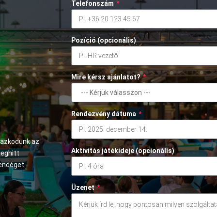
Telefonszám
*
Pozíció (opcionális)
Mire kérsz ajánlatot?
*
Rendezvény dátuma
*
mazkodunk az
Aktivitás játékideje (opcionális)
meghitt
vendéget
Üzenet
*