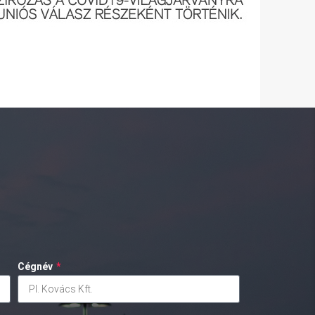
Cégnév
*