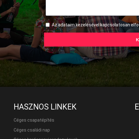
Az adataim kezelésével kapcsolatosan el
K
HASZNOS LINKEK
Céges csapatépítés
Céges családi nap