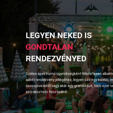
LEGYEN NEKED IS
GONDTALAN
RENDEZVÉNYED
Széles spektrumú ügynökségként tökéletesen alkal
adott rendezvény jellegéhez, legyen szó egy kisebb, 
összejövetelről vagy akár egy grandiózus, több ezer 
szórakoztató fesztiválról.