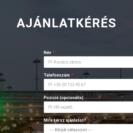
AJÁNLATKÉRÉS
Név
*
Telefonszám
*
Pozíció (opcionális)
Mire kérsz ajánlatot?
*