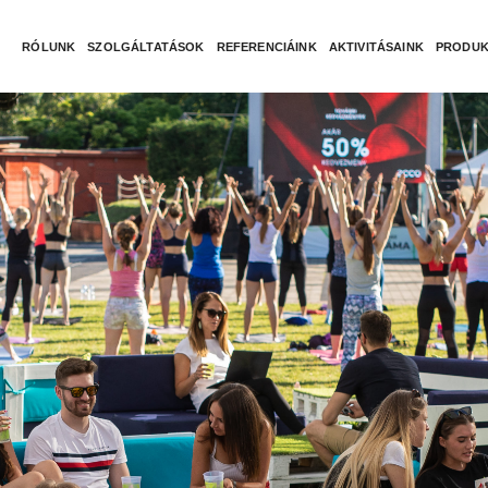
RÓLUNK
SZOLGÁLTATÁSOK
REFERENCIÁINK
AKTIVITÁSAINK
PRODUK