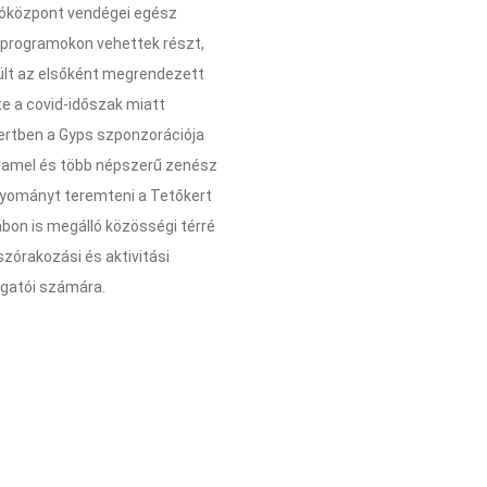
lóközpont vendégei egész
 programokon vehettek részt,
ült az elsőként megrendezett
te a covid-időszak miatt
ertben a Gyps szponzorációja
aramel és több népszerű zenész
gyományt teremteni a Tetőkert
ábon is megálló közösségi térré
szórakozási és aktivitási
ogatói számára.