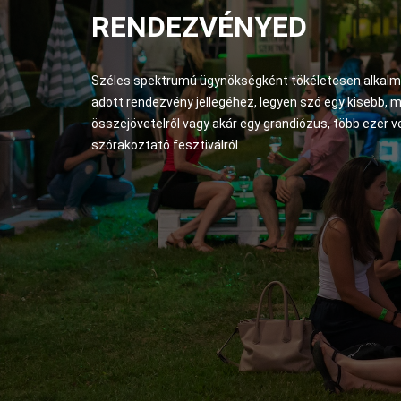
RENDEZVÉNYED
Széles spektrumú ügynökségként tökéletesen alkal
adott rendezvény jellegéhez, legyen szó egy kisebb, 
összejövetelről vagy akár egy grandiózus, több ezer 
szórakoztató fesztiválról.