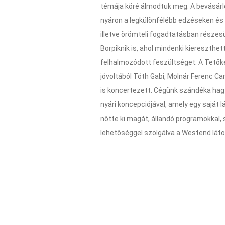
témája köré álmodtuk meg. A bevásár
nyáron a legkülönfélébb edzéseken és
illetve örömteli fogadtatásban részes
Borpiknik is, ahol mindenki kiereszthet
felhalmozódott feszültséget. A Tetők
jóvoltából Tóth Gabi, Molnár Ferenc C
is koncertezett. Cégünk szándéka ha
nyári koncepciójával, amely egy saját l
nőtte ki magát, állandó programokkal, 
lehetőséggel szolgálva a Westend lát