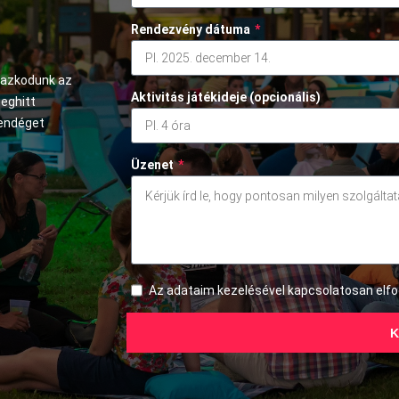
Rendezvény dátuma
*
mazkodunk az
Aktivitás játékideje (opcionális)
meghitt
vendéget
Üzenet
*
Az adataim kezelésével kapcsolatosan el
K