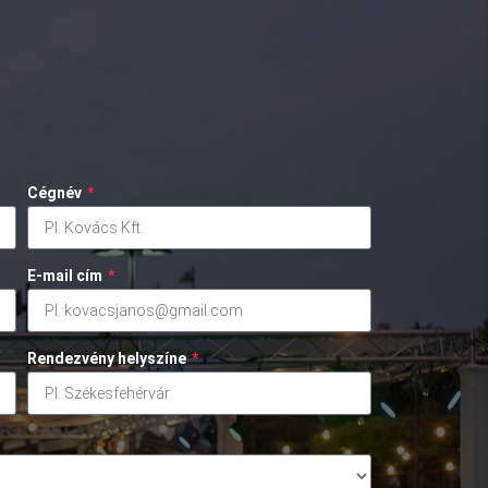
Cégnév
*
E-mail cím
*
Rendezvény helyszíne
*