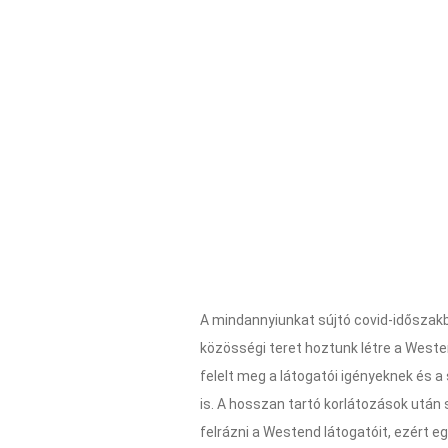
A mindannyiunkat sújtó covid-időszakb
közösségi teret hoztunk létre a Weste
felelt meg a látogatói igényeknek és a
is. A hosszan tartó korlátozások után 
felrázni a Westend látogatóit, ezért e