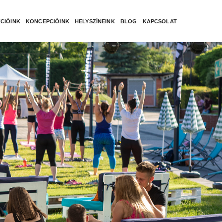
CIÓINK
KONCEPCIÓINK
HELYSZÍNEINK
BLOG
KAPCSOLAT