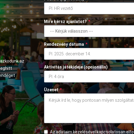
Mire kérsz ajánlatot?
*
Rendezvény dátuma
*
mazkodunk az
Aktivitás játékideje (opcionális)
meghitt
vendéget
Üzenet
*
Az adataim kezelésével kapcsolatosan el