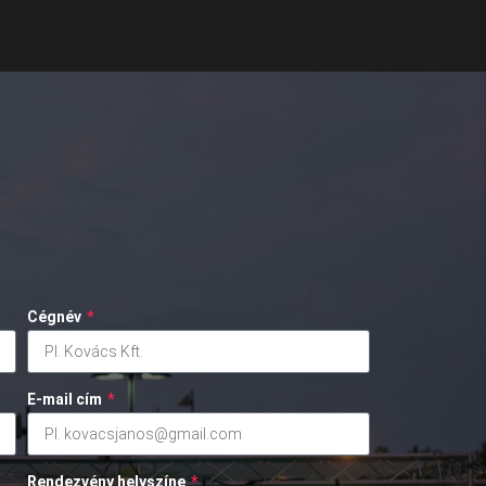
Cégnév
*
E-mail cím
*
Rendezvény helyszíne
*