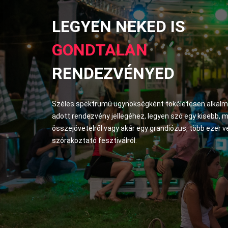
LEGYEN NEKED IS
GONDTALAN
RENDEZVÉNYED
Széles spektrumú ügynökségként tökéletesen alkal
adott rendezvény jellegéhez, legyen szó egy kisebb, 
összejövetelről vagy akár egy grandiózus, több ezer 
szórakoztató fesztiválról.