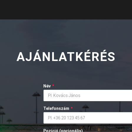
AJÁNLATKÉRÉS
Név
*
Telefonszám
*
Pozíció (opcionális)