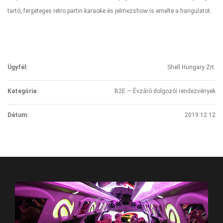
tartó, fergeteges retro partin karaoke és jelmezshow is emelte a hangulatot.
Ügyfél:
Shell Hungary Zrt.
Kategória:
B2E — Évzáró dolgozói rendezvények
Dátum:
2019.12.12