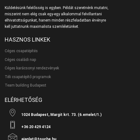
Küldetésünk felelősség is egyben. Példát szeretnénk mutatni,
miszerint nem elég csak egy-egy alkalommal felvillantani
elhivatottságunkat, hanem minden részfeladatban érvényre
kell juttatnunk maximalista szemléletünket.
HASZNOS LINKEK
Céges csapatépítés
Céges családi nap
Céges karácsonyi rendezvények
Téli csapatépítő programok
Team building Budapest
ELÉRHETŐSÉG
1024 Budapest, Margit krt. 73. (6.emelet/1.)
+36 20 429 4124
ajanlat@touche.hu