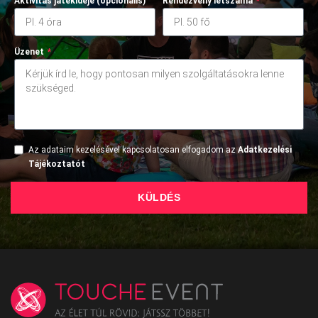
Aktivitás játékideje (opcionális)
Rendezvény létszáma
*
Üzenet
*
Az adataim kezelésével kapcsolatosan elfogadom az
Adatkezelési
Tájékoztatót
KÜLDÉS