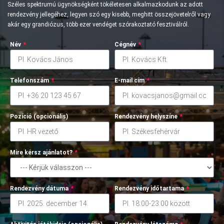
Széles spektrumú ügynökségként tökéletesen alkalmazkodunk az adott
rendezvény jellegéhez, legyen szó egy kisebb, meghitt összejövetelről vagy
akár egy grandiózus, több ezer vendéget szórakoztató fesztiválról.
Név
*
Cégnév
*
Telefonszám
*
E-mail cím
*
Pozíció (opcionális)
Rendezvény helyszíne
*
Mire kérsz ajánlatot?
*
Rendezvény dátuma
*
Rendezvény időtartama
*