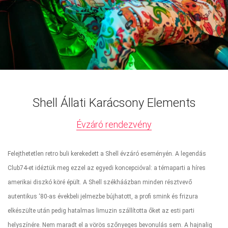
Shell Állati Karácsony Elements
Évzáró rendezvény
Felejthetetlen retro buli kerekedett a Shell évzáró eseményén. A legendás
Club74-et idéztük meg ezzel az egyedi koncepcióval: a témaparti a híres
amerikai diszkó köré épült. A Shell székháázban minden résztvevő
autentikus ‘80-as évekbeli jelmezbe bújhatott, a profi smink és frizura
elkészülte után pedig hatalmas limuzin szállította őket az esti parti
helyszínére. Nem maradt el a vörös szőnyeges bevonulás sem. A hajnalig