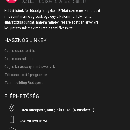
Küldetésünk felelősség is egyben. Példát szeretnénk mutatni,
miszerint nem elég csak egy-egy alkalommal felvillantani
elhivatottságunkat, hanem minden részfeladatban érvényre
kell juttatnunk maximalista szemléletünket.
HASZNOS LINKEK
Céges csapatépítés
Céges családi nap
Céges karácsonyi rendezvények
Téli csapatépítő programok
Team building Budapest
ELÉRHETŐSÉG
1024 Budapest, Margit krt. 73. (6.emelet/1.)
+36 20 429 4124