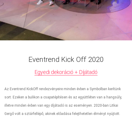
Eventrend Kick Off 2020
Egyedi dekoráció + Díjátadó
Az Eventrend KickOff rendezvényeire minden évben a Symbolban kerítünk
sort. Ezeken a bulikon a csapatépítésen és az együttléten van a hangsúly,
illetve minden évben van egy díjátadó is az eseményen. 2020-ban Litkai
Gergő volt a sztárfellépő, akinek előadása felejthetetlen élményt nyújtott.