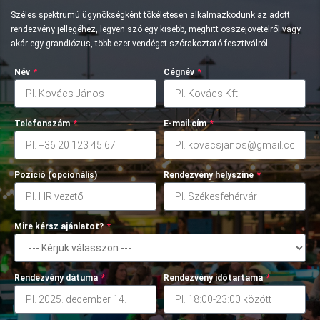
Széles spektrumú ügynökségként tökéletesen alkalmazkodunk az adott
rendezvény jellegéhez, legyen szó egy kisebb, meghitt összejövetelről vagy
akár egy grandiózus, több ezer vendéget szórakoztató fesztiválról.
Név
*
Cégnév
*
Telefonszám
*
E-mail cím
*
Pozíció (opcionális)
Rendezvény helyszíne
*
Mire kérsz ajánlatot?
*
Rendezvény dátuma
*
Rendezvény időtartama
*