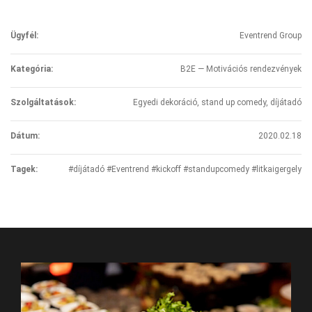
Ügyfél:
Eventrend Group
Kategória:
B2E — Motivációs rendezvények
Szolgáltatások:
Egyedi dekoráció, stand up comedy, díjátadó
Dátum:
2020.02.18
Tagek:
#díjátadó #Eventrend #kickoff #standupcomedy #litkaigergely