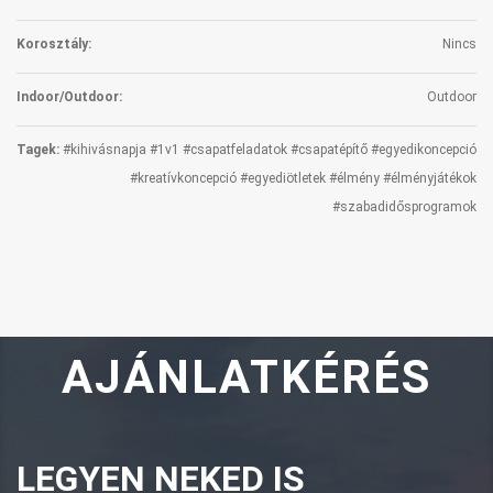
Korosztály:
Nincs
Indoor/Outdoor:
Outdoor
Tagek:
#kihivásnapja #1v1 #csapatfeladatok #csapatépítő #egyedikoncepció
#kreatívkoncepció #egyediötletek #élmény #élményjátékok
#szabadidősprogramok
AJÁNLATKÉRÉS
LEGYEN NEKED IS