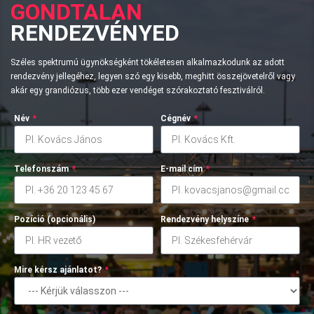
GONDTALAN
RENDEZVÉNYED
Széles spektrumú ügynökségként tökéletesen alkalmazkodunk az adott
rendezvény jellegéhez, legyen szó egy kisebb, meghitt összejövetelről vagy
akár egy grandiózus, több ezer vendéget szórakoztató fesztiválról.
Név
*
Cégnév
*
Telefonszám
*
E-mail cím
*
Pozíció (opcionális)
Rendezvény helyszíne
*
Mire kérsz ajánlatot?
*