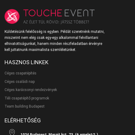
Küldetésünk felelősség is egyben. Példát szeretnénk mutatni,
miszerint nem elég csak egy-egy alkalommal felvillantani
elhivatottságunkat, hanem minden részfeladatban érvényre
kell juttatnunk maximalista szemléletünket.
HASZNOS LINKEK
Céges csapatépítés
Céges családi nap
Céges karácsonyi rendezvények
Téli csapatépítő programok
Team building Budapest
ELÉRHETŐSÉG
1024 Budapest, Margit krt. 73. (6.emelet/1.)