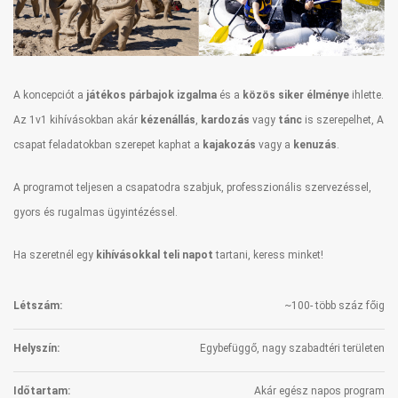
A koncepciót a
játékos párbajok izgalma
és a
közös siker élménye
ihlette.
Az 1v1 kihívásokban akár
kézenállás
,
kardozás
vagy
tánc
is szerepelhet, A
csapat feladatokban szerepet kaphat a
kajakozás
vagy a
kenuzás
.
A programot teljesen a csapatodra szabjuk, professzionális szervezéssel,
gyors és rugalmas ügyintézéssel.
Ha szeretnél egy
kihívásokkal teli napot
tartani, keress minket!
Létszám:
~100- több száz főig
Helyszín:
Egybefüggő, nagy szabadtéri területen
Időtartam:
Akár egész napos program