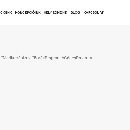
CIÓINK
KONCEPCIÓINK
HELYSZÍNEINK
BLOG
KAPCSOLAT
ra #MediterránÍzek #BarátiProgram #CégesProgram