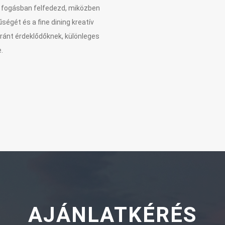
n fogásban felfedezd, miközben
gét és a fine dining kreatív
iránt érdeklődőknek, különleges
.
AJÁNLATKÉRÉS