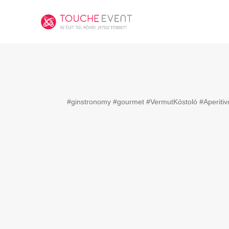
#ginstronomy #gourmet #VermutKóstoló #Aperitiv