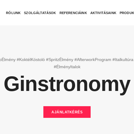
RÓLUNK
SZOLGÁLTATÁSOK
REFERENCIÁINK
AKTIVITÁSAINK
PRODUK
oÉlmény #KoktélKóstoló #SpritzÉlmény #AfterworkProgram #Italkultú
#ÉlményItalok
Ginstronomy
AJÁNLATKÉRÉS