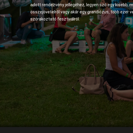
adott rendezvény jellegéhez, legyen szó egy kisebb, 
összejövetelről vagy akár egy grandiózus, több ezer 
szórakoztató fesztiválról.