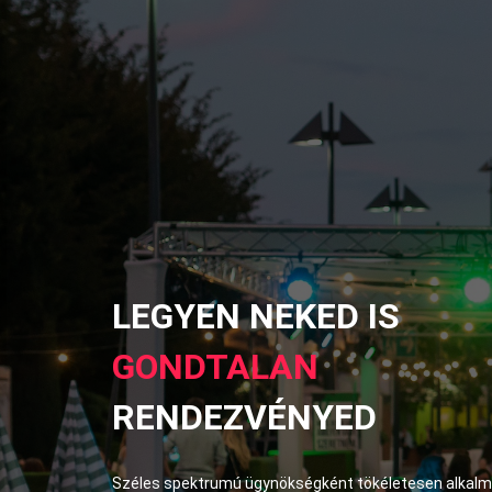
LEGYEN NEKED IS
GONDTALAN
RENDEZVÉNYED
Széles spektrumú ügynökségként tökéletesen alkal