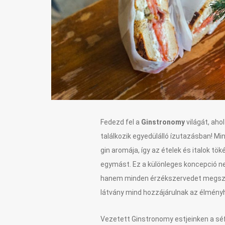
Fedezd fel a
Ginstronomy
világát, ahol
találkozik egyedülálló ízutazásban! M
gin aromája, így az ételek és italok tö
egymást. Ez a különleges koncepció n
hanem minden érzékszervedet megszólít
látvány mind hozzájárulnak az élmény
Vezetett Ginstronomy estjeinken a sé