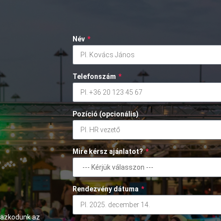
Név
*
Telefonszám
*
Pozíció (opcionális)
Mire kérsz ajánlatot?
*
Rendezvény dátuma
*
mazkodunk az