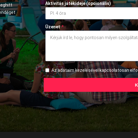
Aktivitás játékideje (opcionális)
meghitt
vendéget
Üzenet
*
Az adataim kezelésével kapcsolatosan el
K