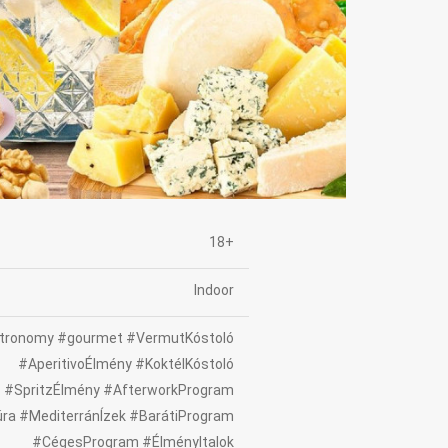
18+
Indoor
tronomy #gourmet #VermutKóstoló
#AperitivoÉlmény #KoktélKóstoló
#SpritzÉlmény #AfterworkProgram
túra #MediterránÍzek #BarátiProgram
#CégesProgram #ÉlményItalok