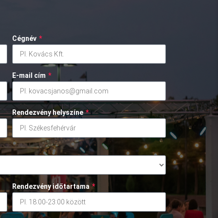
Cégnév
*
E-mail cím
*
Rendezvény helyszíne
*
Rendezvény időtartama
*