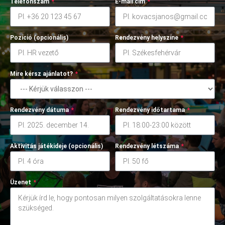
Telefonszám
*
E-mail cím
*
Pozíció (opcionális)
Rendezvény helyszíne
*
Mire kérsz ajánlatot?
*
Rendezvény dátuma
*
Rendezvény időtartama
*
Aktivitás játékideje (opcionális)
Rendezvény létszáma
*
Üzenet
*