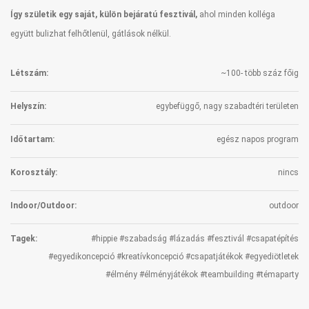
Így születik egy saját, külön bejáratú fesztivál,
ahol minden kolléga
együtt bulizhat felhőtlenül, gátlások nélkül.
Létszám:
~100- több száz főig
Helyszín:
egybefüggő, nagy szabadtéri területen
Időtartam:
egész napos program
Korosztály:
nincs
Indoor/Outdoor:
outdoor
Tagek:
#hippie #szabadság #lázadás #fesztivál #csapatépítés
#egyedikoncepció #kreatívkoncepció #csapatjátékok #egyediötletek
#élmény #élményjátékok #teambuilding #témaparty