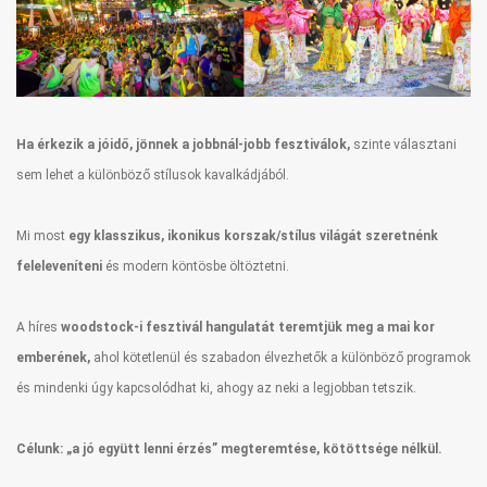
Ha érkezik a jóidő, jönnek a jobbnál-jobb fesztiválok,
szinte választani
sem lehet a különböző stílusok kavalkádjából.
Mi most
egy klasszikus, ikonikus korszak/stílus világát szeretnénk
feleleveníteni
és modern köntösbe öltöztetni.
A híres
woodstock-i fesztivál hangulatát teremtjük meg a mai kor
emberének,
ahol kötetlenül és szabadon élvezhetők a különböző programok
és mindenki úgy kapcsolódhat ki, ahogy az neki a legjobban tetszik.
Célunk: „a jó együtt lenni érzés” megteremtése, kötöttsége nélkül.