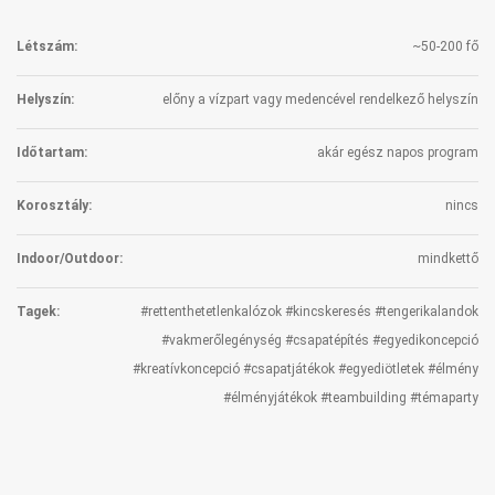
Létszám:
~50-200 fő
Helyszín:
előny a vízpart vagy medencével rendelkező helyszín
Időtartam:
akár egész napos program
Korosztály:
nincs
Indoor/Outdoor:
mindkettő
Tagek:
#rettenthetetlenkalózok #kincskeresés #tengerikalandok
#vakmerőlegénység #csapatépítés #egyedikoncepció
#kreatívkoncepció #csapatjátékok #egyediötletek #élmény
#élményjátékok #teambuilding #témaparty