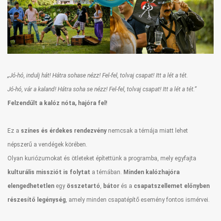
„Jó-hó, indulj hát! Hátra sohase nézz! Fel-fel, tolvaj csapat! Itt a lét a tét.
Jó-hó, vár a kaland! Hátra soha se nézz! Fel-fel, tolvaj csapat! Itt a lét a tét.”
Felzendűlt a kalóz nóta, hajóra fel!
Ez a
színes és érdekes rendezvény
nemcsak a témája miatt lehet
népszerű a vendégek körében.
Olyan kuriózumokat és ötleteket építettünk a programba, mely egyfajta
kulturális missziót is folytat
a témában.
Minden kalózhajóra
elengedhetetlen
egy
összetartó
,
bátor
és a
csapatszellemet
előnyben
részesítő
legénység
, amely minden csapatépítő esemény fontos ismérvei.