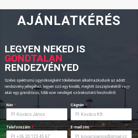
AJÁNLATKÉRÉS
LEGYEN NEKED IS
GONDTALAN
RENDEZVÉNYED
Széles spektrumú ügynökségként tökéletesen alkalmazkodunk az adott
rendezvény jellegéhez, legyen szó egy kisebb, meghitt összejövetelről vagy
akár egy grandiózus, több ezer vendéget szórakoztató fesztiválról.
Név
*
Cégnév
*
Telefonszám
*
E-mail cím
*