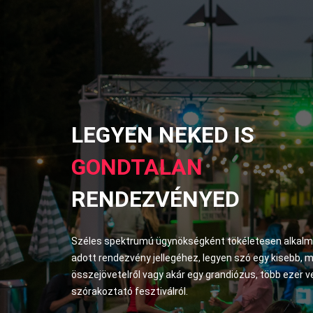
LEGYEN NEKED IS
GONDTALAN
RENDEZVÉNYED
Széles spektrumú ügynökségként tökéletesen alkal
adott rendezvény jellegéhez, legyen szó egy kisebb, 
összejövetelről vagy akár egy grandiózus, több ezer 
szórakoztató fesztiválról.