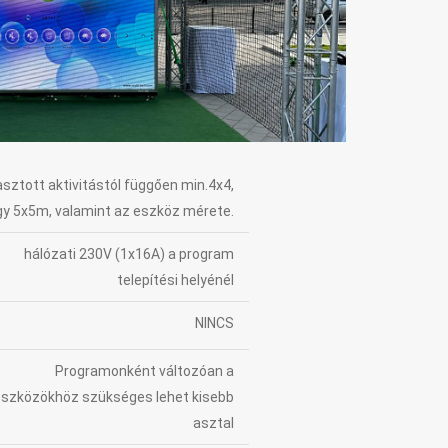
asztott aktivitástól függően min.4x4,
gy 5x5m, valamint az eszköz mérete.
hálózati 230V (1x16A) a program
telepítési helyénél
NINCS
Programonként változóan a
szközökhöz szükséges lehet kisebb
asztal