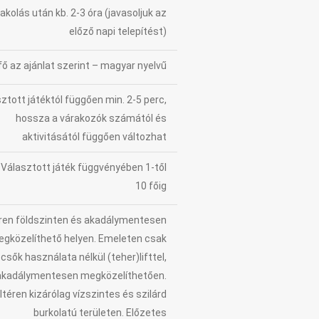
kolás után kb. 2-3 óra (javasoljuk az
előző napi telepítést)
fő az ajánlat szerint – magyar nyelvű
ztott játéktól függően min. 2-5 perc,
hossza a várakozók számától és
aktivitásától függően változhat
Választott játék függvényében 1-től
10 főig
ren földszinten és akadálymentesen
gközelíthető helyen. Emeleten csak
csők használata nélkül (teher)lifttel,
akadálymentesen megközelíthetően.
ltéren kizárólag vízszintes és szilárd
burkolatú területen. Előzetes