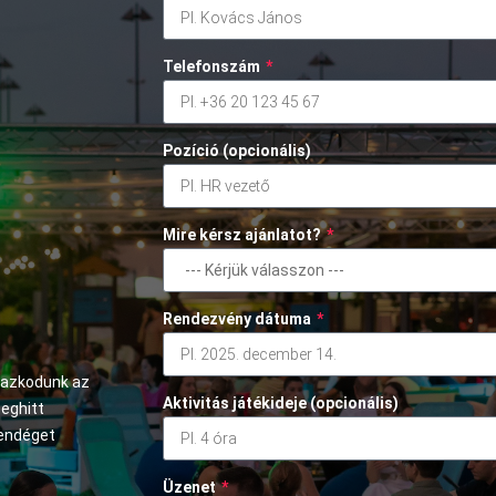
Telefonszám
*
Pozíció (opcionális)
Mire kérsz ajánlatot?
*
Rendezvény dátuma
*
mazkodunk az
Aktivitás játékideje (opcionális)
meghitt
vendéget
Üzenet
*