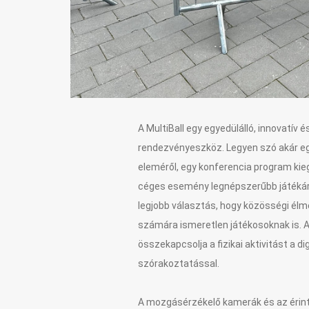
A MultiBall egy egyedülálló, innovatív é
rendezvényeszköz. Legyen szó akár egy 
eleméről, egy konferencia program kieg
céges esemény legnépszerűbb játékáról
legjobb választás, hogy közösségi él
számára ismeretlen játékosoknak is. A
összekapcsolja a fizikai aktivitást a di
szórakoztatással.
A mozgásérzékelő kamerák és az érin