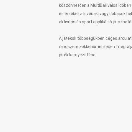
köszönhetően a MultiBall valós időben
és érzékeli a lövések, vagy dobások he
aktivitás és sport applikáció játszható
A játékok többségükben céges arculatra
rendszere zökkenőmentesen integrálja 
játék környezetébe.