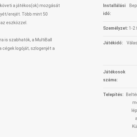
 követi a játékos(ok) mozgását
Installálási
Bepa
idő:
lyét/erejét. Több mint 50
 az eszközzel.
Személyzet:
1-2 
 is szabhatók, a MultiBall
Játékidő:
Válas
cégek logóját, szlogenjét a
Játékosok
száma:
Telepítés:
Belté
me
lép
Kü