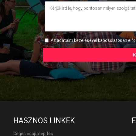
Az adataim kezelésével kapcsolatosan el
K
HASZNOS LINKEK
Céges csapatépítés