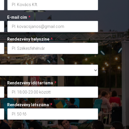
E-mail cím
*
Rendezvény helyszíne
*
Rendezvény időtartama
*
Rendezvény létszáma
*