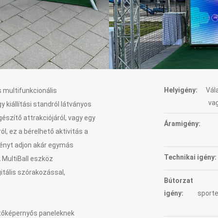
Helyigény:
Vál
s multifunkcionális
va
kiállítási standról látványos
észítő attrakciójáról, vagy egy
Áramigény:
, ez a bérelhető aktivitás a
ményt adjon akár egymás
Technikai igény:
 MultiBall eszköz
gitális szórakozással,
Bútorzat
igény:
sporte
tőképernyős paneleknek