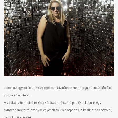
Ebben az egyedi és új mozgóképes aktivitásban már maga az installáció is
vonza a tekintetet.
A vadító ezüst háttérrel és a választható színű padlóval kapunk egy
extravagáns teret, amelybe egyének és kis csoportok is beállhatnak pózolni,
táncolni, ünnepelni!