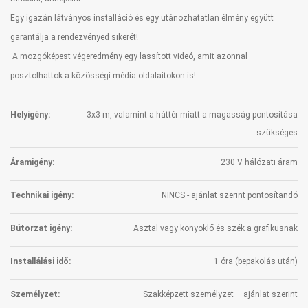
Egy igazán látványos installáció és egy utánozhatatlan élmény együtt
garantálja a rendezvényed sikerét!
A mozgóképest végeredmény egy lassított videó, amit azonnal
posztolhattok a közösségi média oldalaitokon is!
Helyigény:
3x3 m, valamint a háttér miatt a magasság pontosítása
szükséges
Áramigény:
230 V hálózati áram
Technikai igény:
NINCS - ajánlat szerint pontosítandó
Bútorzat igény:
Asztal vagy könyöklő és szék a grafikusnak
Installálási idő:
1 óra (bepakolás után)
Személyzet:
Szakképzett személyzet – ajánlat szerint