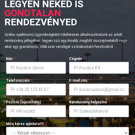
LEGYEN NEKED IS
GONDTALAN
RENDEZVÉNYED
Széles spektrumú ügynökségként tökéletesen alkalmazkodunk az adott
rendezvény jellegéhez, legyen szó egy kisebb, meghitt összejövetelről vagy
akár egy grandiózus, több ezer vendéget szórakoztató fesztiválról.
Név
*
Cégnév
*
Telefonszám
*
E-mail cím
*
Pozíció (opcionális)
Rendezvény helyszíne
*
Mire kérsz ajánlatot?
*