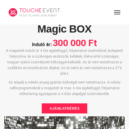
toggl
Magic BOX
300 000 Ft
Induló ár:
A megadott induló ár 4 óra egybefüggő, folyamatos üzemidővel, budapesti
helyszínre, és a szükséges eszközök, kellékek, illetve ahol szükséges,
magyar nyelvű személyzeti költséggel kalkulált. Az ár nem tartalmazza a
szállítási és koordinációs díjakat. Az ár nettó ár, nem tartalmazza a 27%
ÁFA-t.
Az alapdíj a videós anyag gyártás költségét nem tartalmazza. A videós
selfie programoknál a megadott ár max. 6 óra egybefüggő, folyamatos
időtartamig egységesen a 4 órás alapdíjjal számolandók.
AJÁNLATKÉRÉS