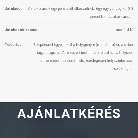
Játékidő:
Az alkotások egy perc alatt elkészülnek. Egy-egy vendég kb. 2-3
percet tölt az aktivitással.
Játékosok száma:
max. 1-4 fő
Telepítés:
Telepítésnél figyelni kell a helyigényre (min. 9 nm) és a dekor
magasságra is. A tervezett installáció telepítése a helyszín
ismeretében pontosítandó, esetlegesen helyszínbejárás
szükséges.
AJÁNLATKÉRÉS