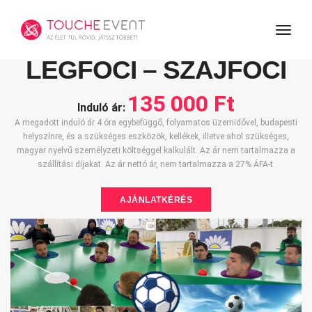
toggl
LÉGFOCI – SZÁJFOCI
135 000 Ft
Induló ár:
A megadott induló ár 4 óra egybefüggő, folyamatos üzemidővel, budapesti
helyszínre, és a szükséges eszközök, kellékek, illetve ahol szükséges,
magyar nyelvű személyzeti költséggel kalkulált. Az ár nem tartalmazza a
szállítási díjakat. Az ár nettó ár, nem tartalmazza a 27% ÁFA-t.
AJÁNLATKÉRÉS