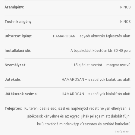
Áramigény:
NINCS
Technikai igény:
NINCS
Bútorzat igény:
HAMAROSAN – egyedi aktivitás fejlesztés alatt
Installálási idő:
A bepakolást követően kb. 30-40 perc
Személyzet:
1 fő ajánlat szerint – magyar nyelvű
Játékidő:
HAMAROSAN – szabályok kialakítás alatt
Játékosok száma:
HAMAROSAN – szabályok kialakítás alatt
Telepítés:
Kültéren ideális eső, szél és napfénytől védett helyen elhelyezni a
játékosok kényelme és az egyedi játék jellege miatt (labdát fújni
kell), továbbá mindenképp vízszintes és szilárd burkolatú
területen.