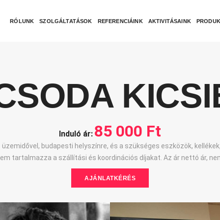
RÓLUNK
SZOLGÁLTATÁSOK
REFERENCIÁINK
AKTIVITÁSAINK
PRODUK
ICSODA KICS
85 000 Ft
Induló ár:
 üzemidővel, budapesti helyszínre, és a szükséges eszközök, kellékek,
 nem tartalmazza a szállítási és koordinációs díjakat. Az ár nettó ár, 
AJÁNLATKÉRÉS