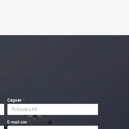
Cégnév
*
E-mail cím
*