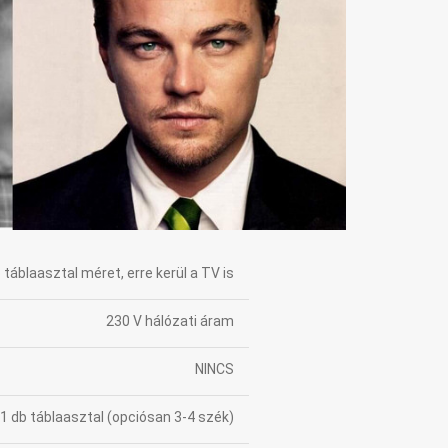
 táblaasztal méret, erre kerül a TV is
230 V hálózati áram
NINCS
1 db táblaasztal (opciósan 3-4 szék)