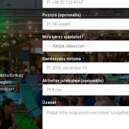
Pozíció (opcionális)
Mire kérsz ajánlatot?
*
Rendezvény dátuma
*
mazkodunk az
Aktivitás játékideje (opcionális)
meghitt
vendéget
Üzenet
*