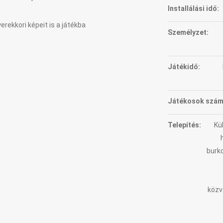
Installálási idő:
rekkori képeit is a játékba
Személyzet:
Játékidő:
Játékosok szám
Telepítés:
Kü
burko
közv