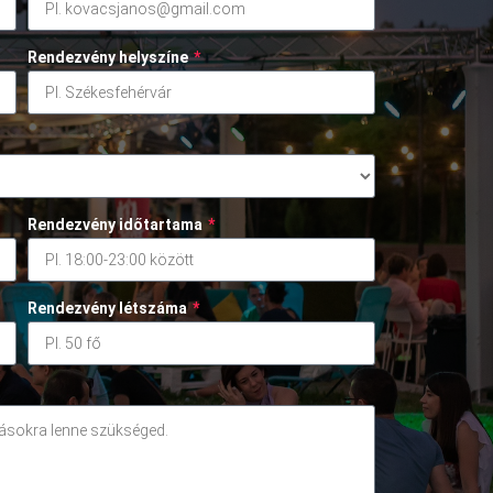
Rendezvény helyszíne
*
Rendezvény időtartama
*
Rendezvény létszáma
*