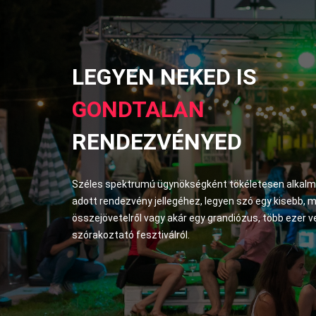
LEGYEN NEKED IS
GONDTALAN
RENDEZVÉNYED
Széles spektrumú ügynökségként tökéletesen alkal
adott rendezvény jellegéhez, legyen szó egy kisebb, 
összejövetelről vagy akár egy grandiózus, több ezer 
szórakoztató fesztiválról.