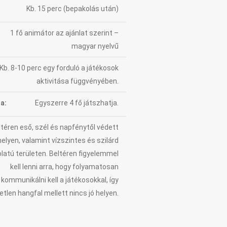
Kb. 15 perc (bepakolás után)
1 fő animátor az ajánlat szerint –
magyar nyelvű
Kb. 8-10 perc egy forduló a játékosok
aktivitása függvényében.
a:
Egyszerre 4 fő játszhatja.
ltéren eső, szél és napfénytől védett
helyen, valamint vízszintes és szilárd
latú területen. Beltéren figyelemmel
kell lenni arra, hogy folyamatosan
kommunikálni kell a játékosokkal, így
etlen hangfal mellett nincs jó helyen.