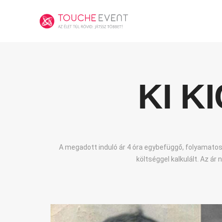
KI K
A megadott induló ár 4 óra egybefüggő, folyamatos
költséggel kalkulált. Az ár