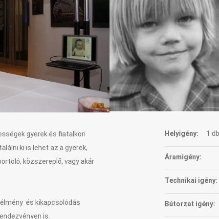
Helyigény:
1 db
ességek gyerek és fiatalkori
alálni ki is lehet az a gyerek,
Áramigény:
portoló, közszereplő, vagy akár
Technikai igény:
 élmény és kikapcsolódás
Bútorzat igény:
rendezvényen is.