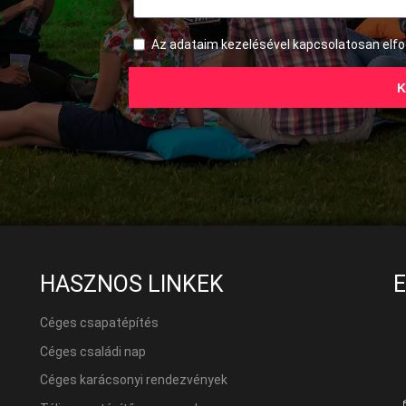
Az adataim kezelésével kapcsolatosan el
K
HASZNOS LINKEK
Céges csapatépítés
Céges családi nap
Céges karácsonyi rendezvények