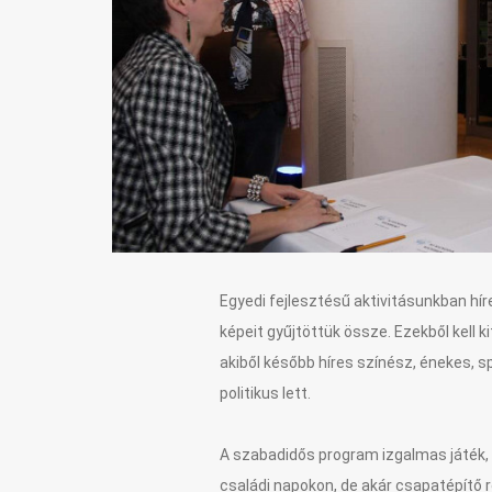
Egyedi fejlesztésű aktivitásunkban hír
képeit gyűjtöttük össze. Ezekből kell kit
akiből később híres színész, énekes, s
politikus lett.
A szabadidős program izgalmas játék,
családi napokon, de akár csapatépítő 