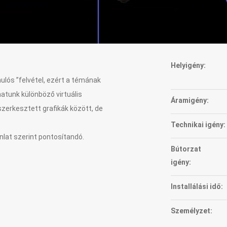
Helyigény:
nulós ”felvétel, ezért a témának
atunk különböző virtuális
Áramigény:
szerkesztett grafikák között, de
Technikai igény:
nlat szerint pontosítandó.
Bútorzat
igény:
Installálási idő:
Személyzet: