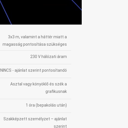
3x3 m, valamint a háttér miatt a
magasság pontosítása szükséges
230 V hálózati áram
NINCS - ajánlat szerint pontosítandó
Asztal vagy könyöklő és szék a
grafikusnak
1 óra (bepakolás után)
Szakképzett személyzet – ajánlat
szerint