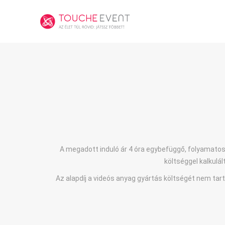
A megadott induló ár 4 óra egybefüggő, folyamatos
költséggel kalkulál
Az alapdíj a videós anyag gyártás költségét nem ta