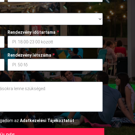
Rendezvény időtartama
*
Rendezvény létszáma
*
fogadom az
Adatkezelési Tájékoztatót
ÜLDÉS