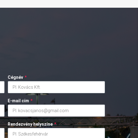
Cégnév
*
E-mail cím
*
Rendezvény helyszíne
*