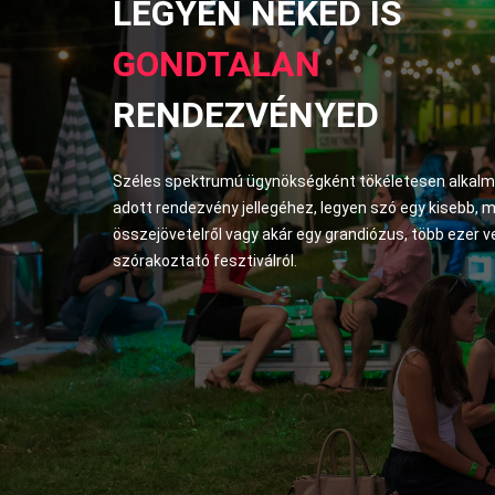
LEGYEN NEKED IS
GONDTALAN
RENDEZVÉNYED
Széles spektrumú ügynökségként tökéletesen alkal
adott rendezvény jellegéhez, legyen szó egy kisebb, 
összejövetelről vagy akár egy grandiózus, több ezer 
szórakoztató fesztiválról.