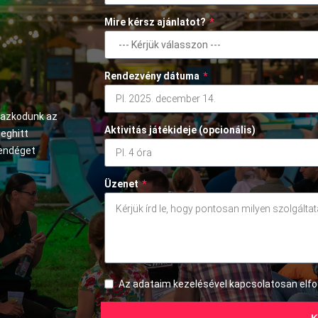
Mire kérsz ajánlatot?
*
Rendezvény dátuma
*
mazkodunk az
Aktivitás játékideje (opcionális)
meghitt
vendéget
Üzenet
*
Az adataim kezelésével kapcsolatosan el
K