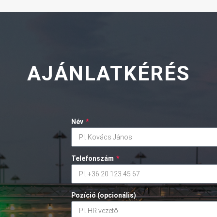
AJÁNLATKÉRÉS
Név
*
Telefonszám
*
Pozíció (opcionális)