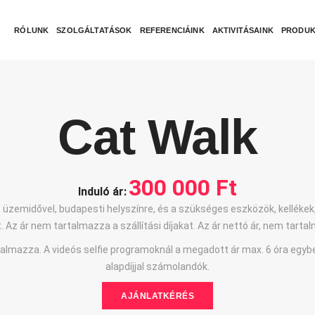
RÓLUNK
SZOLGÁLTATÁSOK
REFERENCIÁINK
AKTIVITÁSAINK
PRODUK
Cat Walk
300 000 Ft
Induló ár:
 üzemidővel, budapesti helyszínre, és a szükséges eszközök, kellékek,
t. Az ár nem tartalmazza a szállítási díjakat. Az ár nettó ár, nem tart
rtalmazza. A videós selfie programoknál a megadott ár max. 6 óra egy
alapdíjjal számolandók.
AJÁNLATKÉRÉS