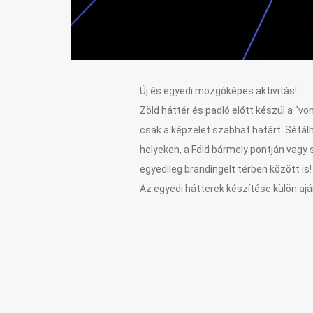
Új és egyedi mozgóképes aktivitás!
Zöld háttér és padló előtt készül a “vo
csak a képzelet szabhat határt. Sétálh
helyeken, a Föld bármely pontján vagy 
egyedileg brandingelt térben között is!
Az egyedi hátterek készítése külön ajá