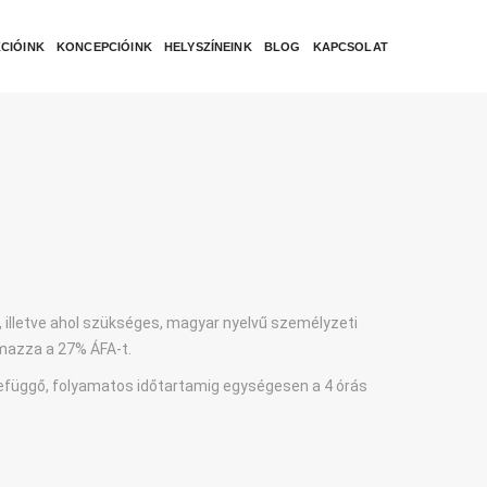
CIÓINK
KONCEPCIÓINK
HELYSZÍNEINK
BLOG
KAPCSOLAT
 illetve ahol szükséges, magyar nyelvű személyzeti
almazza a 27% ÁFA-t.
befüggő, folyamatos időtartamig egységesen a 4 órás