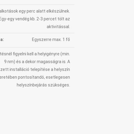
alkotások egy perc alatt elkészülnek.
Egy-egy vendég kb. 2-3 percet tölt az
aktivitással.
a:
Egyszerre max. 1 fő
tésnél figyelni kell a helyigényre (min.
9 nm) és a dekor magasságra is. A
zett installáció telepítése a helyszín
eretében pontosítandó, esetlegesen
helyszínbejárás szükséges.